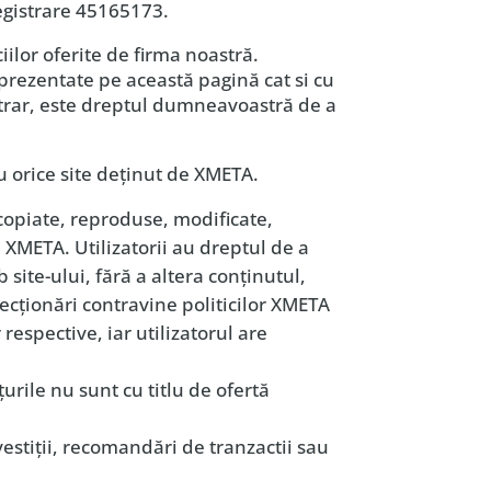
registrare 45165173.
ilor oferite de firma noastră.
 prezentate pe această pagină cat si cu
ntrar, este dreptul dumneavoastră de a
tru orice site deţinut de XMETA.
 copiate, reproduse, modificate,
l XMETA. Utilizatorii au dreptul de a
site-ului, fără a altera conţinutul,
irecţionări contravine politicilor XMETA
espective, iar utilizatorul are
ţurile nu sunt cu titlu de ofertă
estiţii, recomandări de tranzactii sau