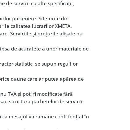
e de servicii cu alte specificaţii,
rilor partenere. Site-urile din
urile calitatea lucrarilor XMETA.
re. Serviciile şi preţurile afişate nu
lipsa de acuratete a unor materiale de
racter statistic, se supun regulilor
 orice daune care ar putea apărea de
nu TVA şi poti fi modificate fără
sau structura pachetelor de servicii
u ca mesajul va ramane confidenţial în