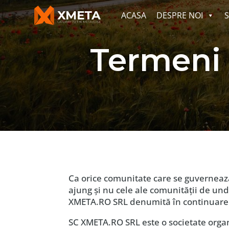
ACASA
DESPRE NOI
S
Termeni s
Ca orice comunitate care se guvernează 
ajung şi nu cele ale comunităţii de unde
XMETA.RO SRL denumită în continuare
SC XMETA.RO SRL este o societate organi