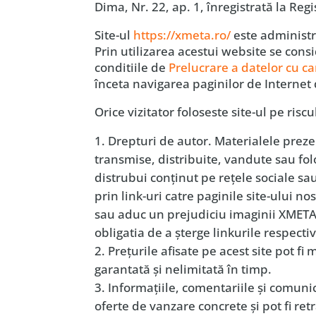
Dima, Nr. 22, ap. 1, înregistrată la Re
Site-ul
https://xmeta.ro/
este administr
Prin utilizarea acestui website se cons
conditiile de
Prelucrare a datelor cu c
înceta navigarea paginilor de Internet
Orice vizitator foloseste site-ul pe risc
Drepturi de autor. Materialele preze
transmise, distribuite, vandute sau folo
distrubui conţinut pe reţele sociale sau
prin link-uri catre paginile site-ului n
sau aduc un prejudiciu imaginii XMETA, 
obligatia de a şterge linkurile respecti
Preţurile afisate pe acest site pot fi 
garantată şi nelimitată în timp.
Informaţiile, comentariile şi comuni
oferte de vanzare concrete şi pot fi ret