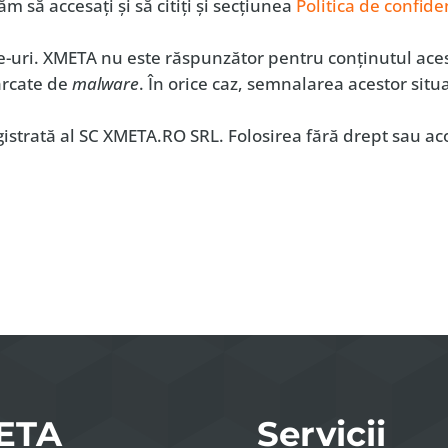
ăm să accesaţi şi să citiţi şi secţiunea
Politica de confide
ite-uri. XMETA nu este răspunzător pentru conţinutul acesto
cărcate de
malware
. În orice caz, semnalarea acestor situ
trată al SC XMETA.RO SRL. Folosirea fără drept sau aco
ETA
Servicii