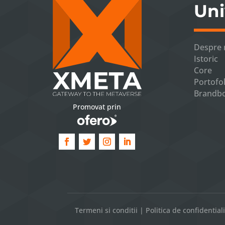
Uni
Despre 
Istoric
Core
Portofol
Brandb
Promovat prin
Termeni si conditii
|
Politica de confidential