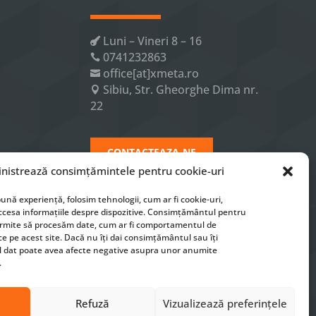
Luni – Vineri 8 – 16

0741232863

office[at]xmeta.ro

Sibiu, Str. Gheorghe Dima nr.

22
CONTACTEAZA-NE
nistrează consimțămintele pentru cookie-uri
ună experiență, folosim tehnologii, cum ar fi cookie-uri,
ccesa informațiile despre dispozitive. Consimțământul pentru
ermite să procesăm date, cum ar fi comportamentul de
e pe acest site. Dacă nu îți dai consimțământul sau îți
 dat poate avea afecte negative asupra unor anumite
.
lor / serviciilor
|
Modalitati de Plata
|
ANPC
Refuză
Vizualizează preferințele