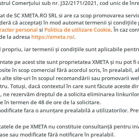
gistrul Comerțului sub nr. J32/2171/2021, cod unic de în
at de SC XMETA.RO SRL si are ca scop promovarea servici
ideră că acceptaţi în mod automat termenii şi condiţiile
aracter personal
si
Politica de utilizare Cookie
. În caz co
 de la adresa
https://xmeta.ro/
.
ul propriu, iar termenii şi condiţiile sunt aplicabile pen
ntate pe acest site sunt proprietatea XMETA şi nu pot fi
site în scop comercial fără acordul scris, în prealabil, a
 alte site-uri în scopul recomandării sau promovarii web 
ostru. Totuşi, dacă contextul în care sunt făcute aceste d
ne rezervăm dreptul de a solicita eliminarea linkurilor r
ve în termen de 48 de ore de la solicitare.
modificate fara o anunţare prealabilă a utilizatorilor. Pre
catele de pe XMETA nu constituie consultanţă pentru inv
rase sau modificate fără notificare în prealabil.