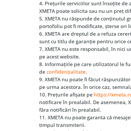
Preţurile serviciilor sunt însoţite de 
XMETA poate solicita sau nu un preţ dife
XMETA nu răspunde de conţinutul grafi
portofoliu pot fi modificate, şterse ori 
XMETA are dreptul de a refuza cereri c
sunt cu titlu de garanţie pentru orice c
XMETA nu este responsabil, în nici u
pe acest website.
Informaţiile pe care utilizatorul le fu
de
confidenţialitate
.
XMETA nu poate fi făcut răspunzător
pe urma acestora. În orice caz, semnal
Preţurile afişate pe
https://xmeta.r
notificare în prealabil. De asemenea, X
făra notificări în prealabil.
XMETA nu poate garanta că mesajele 
timpul transmiterii.