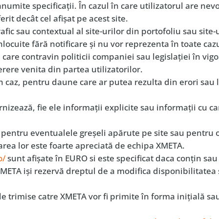
anumite specificaţii. În cazul în care utilizatorul are nevoi
rit decât cel afişat pe acest site.
c sau contextual al site-urilor din portofoliu sau site-u
înlocuite fără notificare şi nu vor reprezenta în toate caz
are contravin politicii companiei sau legislaţiei în vigoa
erere venita din partea utilizatorilor.
n caz, pentru daune care ar putea rezulta din erori sau 
rnizează, fie ele informaţii explicite sau informaţii cu ca
 pentru eventualele greşeli apărute pe site sau pentru
area lor este foarte apreciată de echipa XMETA.
o/
sunt afişate în EURO si este specificat daca conţin sau 
META işi rezervă dreptul de a modifica disponibilitatea 
trimise catre XMETA vor fi primite în forma iniţială sa