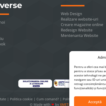
verse
Web Design
Realizare website-uri
noi
Creare magazine online
Redesign Website
Mentenanta Website
iu
ook
Admi
Pentru a oferi cea mai b
pentru a stoca și/sau a
aceste tehnologii ne p
navigare sau ID-uri unic
retragi consimțământul
funcționalități și funcții
itate
|
Politica cookie
|
Cum comand?
|
Politica de livrare a produse
Acceptă
© Made with
❤
by
XMETA.RO