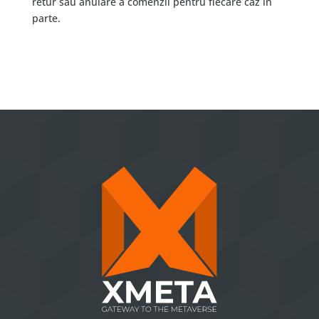
retur sau anulare a comenzii pentru fiecare caz in
parte.