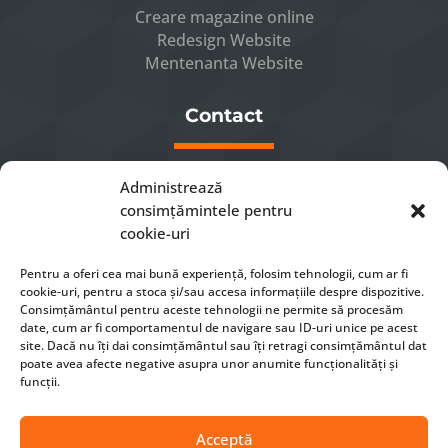
Creare magazine online
Redesign Website
Mentenanta Website
Contact
Luni – Vineri 8 – 16

Administrează
0741232863

consimțămintele pentru
office[at]xmeta.ro

cookie-uri
Sibiu, Str. Gheorghe Dima nr. 22

Pentru a oferi cea mai bună experiență, folosim tehnologii, cum ar fi
cookie-uri, pentru a stoca și/sau accesa informațiile despre dispozitive.
Consimțământul pentru aceste tehnologii ne permite să procesăm
CONTACTEAZA-NE
date, cum ar fi comportamentul de navigare sau ID-uri unice pe acest
site. Dacă nu îți dai consimțământul sau îți retragi consimțământul dat
poate avea afecte negative asupra unor anumite funcționalități și
funcții.
Acceptă