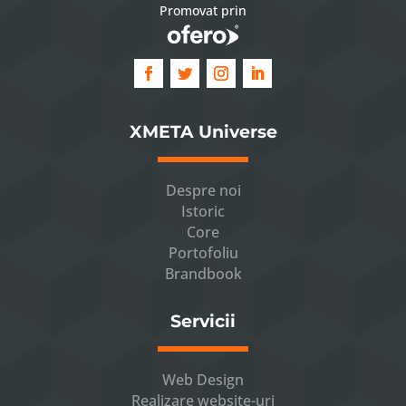
Promovat prin
XMETA Universe
Despre noi
Istoric
Core
Portofoliu
Brandbook
Servicii
Web Design
Realizare website-uri