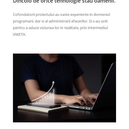
Dincolo de orice tehnologie stau oamenii.
Cofondatorii proiectului au vaste experiente in domeniul
programarii, dar si al administrarii afacerilor. Si s-au unit
pentru a aduce viziunea lor in realitate, prin intermediul
XMETA.