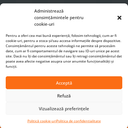
Luni – Vineri 8 – 16

Administrează
0741232863

consimțămintele pentru
office[at]xmeta.ro

cookie-uri
Sibiu, Str. Gheorghe Dima nr. 22

Pentru a oferi cea mai bună experiență, folosim tehnologii, cum ar fi
cookie-uri, pentru a stoca și/sau accesa informațiile despre dispozitive.
Consimțământul pentru aceste tehnologii ne permite să procesăm
CONTACTEAZA-NE
date, cum ar fi comportamentul de navigare sau ID-uri unice pe acest
site. Dacă nu îți dai consimțământul sau îți retragi consimțământul dat
poate avea afecte negative asupra unor anumite funcționalități și
funcții.
Acceptă
Termeni si conditii
|
Politica de confidentialitate
|
Refuză
Politica cookie
|
Cum comand?
|
Politica de livrare a
produselor / serviciilor
|
Modalitati de Plata
|
ANPC
Vizualizează preferințele
© Made with
❤
by
XMETA.RO
Politică cookie-uri
Politica de confidentialitate
Hatline
Pronet Design