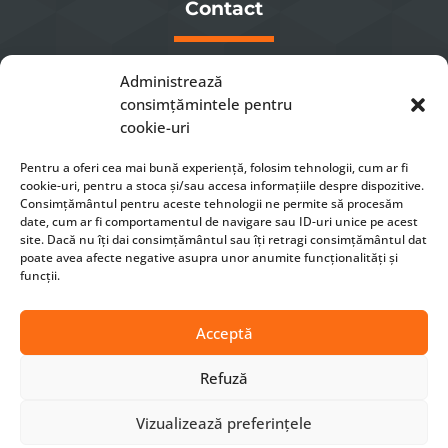
Contact
Luni – Vineri 8 – 16

Administrează
0741232863

consimțămintele pentru
office[at]xmeta.ro

cookie-uri
Sibiu, Str. Gheorghe Dima nr. 22

Pentru a oferi cea mai bună experiență, folosim tehnologii, cum ar fi
cookie-uri, pentru a stoca și/sau accesa informațiile despre dispozitive.
Consimțământul pentru aceste tehnologii ne permite să procesăm
CONTACTEAZA-NE
date, cum ar fi comportamentul de navigare sau ID-uri unice pe acest
site. Dacă nu îți dai consimțământul sau îți retragi consimțământul dat
poate avea afecte negative asupra unor anumite funcționalități și
funcții.
Acceptă
Termeni si conditii
|
Politica de confidentialitate
|
Refuză
Politica cookie
|
Cum comand?
|
Politica de livrare a
produselor / serviciilor
|
Modalitati de Plata
|
ANPC
Vizualizează preferințele
© Made with
❤
by
XMETA.RO