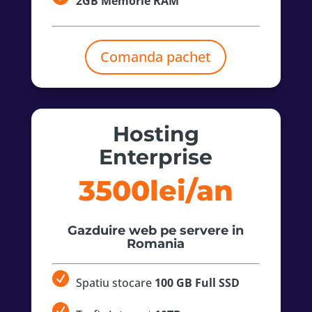
2GB Memorie RAM
Comanda pachet
Hosting
Enterprise
3500lei/an
Gazduire web pe servere in
Romania
Spatiu stocare
100 GB Full SSD