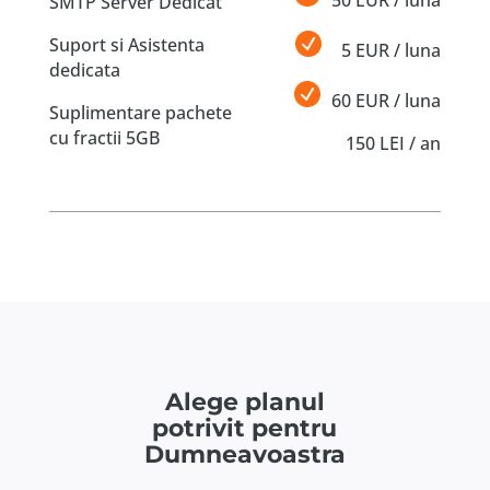
50 EUR / luna
SMTP Server Dedicat
Suport si Asistenta
5 EUR / luna
dedicata
60 EUR / luna
Suplimentare pachete
cu fractii 5GB
150 LEI / an
Alege planul
potrivit pentru
Dumneavoastra