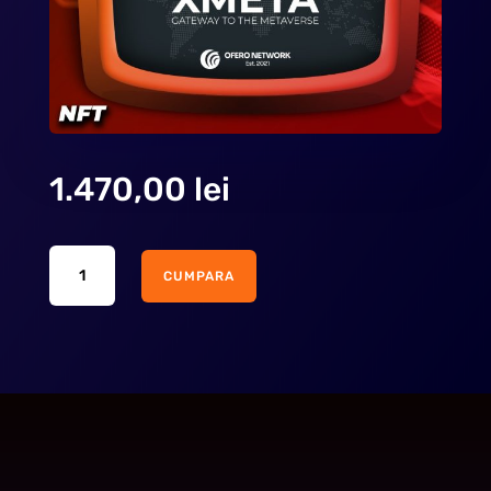
1.470,00
lei
XMETA
CUMPARA
NFT
–
BUSINESS
COLLECTION
quantity