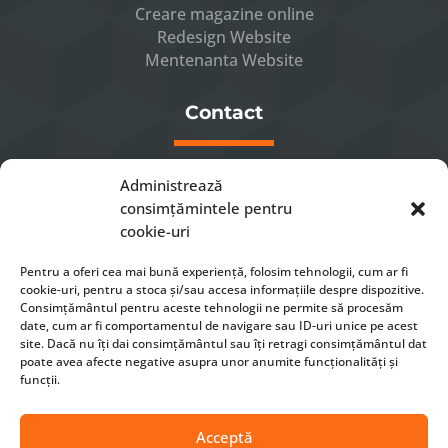
Creare magazine online
Redesign Website
Mentenanta Website
Contact
Luni – Vineri 8 – 16

Administrează
0741232863

consimțămintele pentru
office[at]xmeta.ro

cookie-uri
Sibiu, Str. Gheorghe Dima nr. 22

Pentru a oferi cea mai bună experiență, folosim tehnologii, cum ar fi
cookie-uri, pentru a stoca și/sau accesa informațiile despre dispozitive.
Consimțământul pentru aceste tehnologii ne permite să procesăm
CONTACTEAZA-NE
date, cum ar fi comportamentul de navigare sau ID-uri unice pe acest
site. Dacă nu îți dai consimțământul sau îți retragi consimțământul dat
poate avea afecte negative asupra unor anumite funcționalități și
funcții.
Acceptă